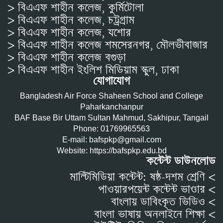
> বিএএফ শাহীন কলেজ, কুর্মিটোলা
> বিএএফ শাহীন কলেজ, চট্রগ্রাম
> বিএএফ শাহীন কলেজ, যশোর
> বিএএফ শাহীন কলেজ শমসেরনগর, মৌলভীবাজার
> বিএএফ শাহীন কলেজ বগুড়া
> বিএএফ শাহীন ইংলিশ মিডিয়াম স্কুল, ঢাকা
যোগাযোগ
Bangladesh Air Force Shaheen School and College
Paharkanchanpur
BAF Base Bir Uttam Sultan Mahmud, Sakhipur, Tangail
Phone: 01769965563
E-mail: bafspkp@gmail.com
Website: https://bafspkp.edu.bd
কন্টেন্ট ডাউনলোড
মাল্টিমিডিয়া কন্টেন্ট: ষষ্ঠ-দশম শ্রেণি <
পাওয়ারপয়েন্ট কন্টেন্ট ভাণ্ডার <
বাংলায় ডাবিংকৃত ভিডিও <
বাংলা ভাষায় অনলাইনে শিক্ষা <