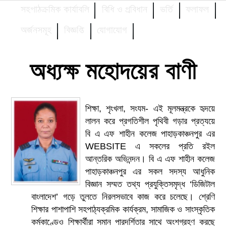
সহপাঠক্রমিক কার্যাবলি
বিধি ও প্রবিধান
ভর্তি
ফলাফল
অর্জনসমূহ
বিজ্ঞপ্তি
যোগাযোগ
অধ্যক্ষ মহোদয়ের বাণী
শিক্ষা, শৃংখলা, সংযম- এই মূলমন্ত্রকে হৃদয়ে
লালন করে প্রগতিশীল পৃথিবী গড়ার প্রত্যয়ে
বি এ এফ শাহীন কলেজ পাহাড়কাঞ্চনপুর এর
WEBSITE এ সকলের প্রতি রইল
আন্তরিক অভিনন্দন। বি এ এফ শাহীন কলেজ
পাহাড়কাঞ্চনপুর এর সকল সদস্য আধুনিক
বিজ্ঞান সম্মত তথ্য প্রযুক্তিসমৃদ্ধ ‘ডিজিটাল
বাংলাদেশ’ গড়ে তুলতে নিরলসভাবে কাজ করে চলেছে। শ্রেণি
শিক্ষার পাশাপাশি সহপাঠ্যক্রমিক কার্যক্রম, সামাজিক ও সাংস্কৃতিক
কর্মকাণ্ডেও শিক্ষার্থীরা সমান পারদর্শিতার সাথে অংশগ্রহণ করছে