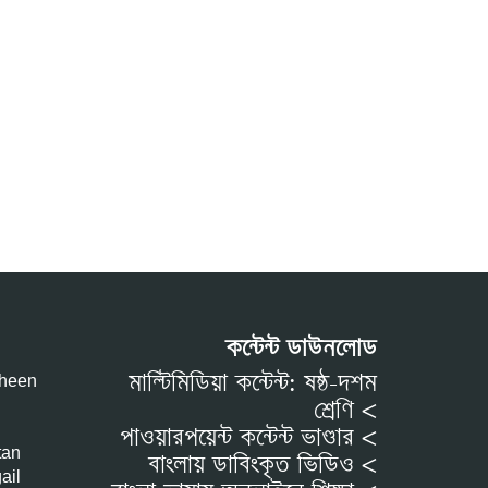
কন্টেন্ট ডাউনলোড
মাল্টিমিডিয়া কন্টেন্ট: ষষ্ঠ-দশম
aheen
শ্রেণি <
পাওয়ারপয়েন্ট কন্টেন্ট ভাণ্ডার <
tan
বাংলায় ডাবিংকৃত ভিডিও <
ail