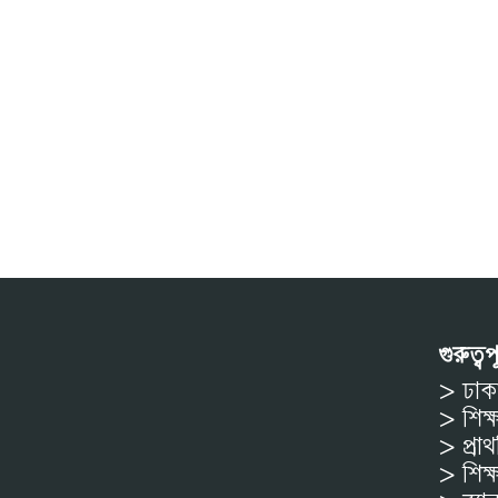
গুরুত্ব
> ঢাকা
> শিক্ষ
> প্রা
> শিক্