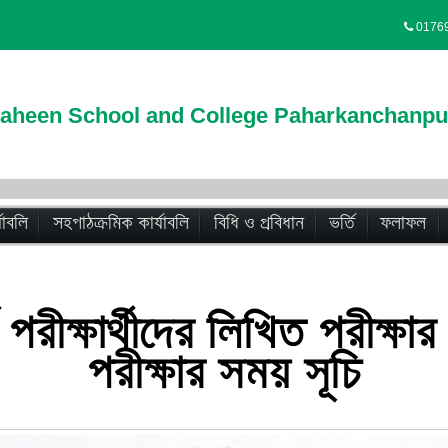
0176
haheen School and College Paharkanchanpu
যাবলি
সহপাঠক্রমিক কার্যাবলি
বিধি ও প্রবিধান
ভর্তি
ফলাফল
তি পরীক্ষার্থীদের লিখিত পরী
পরীক্ষার সময় সূচি