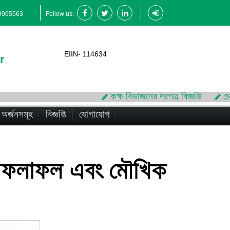
9965563
Follow us:
EIIN- 114634
r
কক্ষ বিভাজনের দরপত্র বিজ্ঞপ্তি
চেয়ার
অর্জনসমূহ
বিজ্ঞপ্তি
যোগাযোগ
ক্ষার ফলাফল এবং মৌখিক