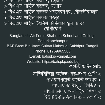
> বিএএফ শাহীন কলেজ, চট্রগ্রাম
> বিএএফ শাহীন কলেজ, যশোর
> বিএএফ শাহীন কলেজ শমসেরনগর, মৌলভীবাজার
> বিএএফ শাহীন কলেজ বগুড়া
> বিএএফ শাহীন ইংলিশ মিডিয়াম স্কুল, ঢাকা
যোগাযোগ
Bangladesh Air Force Shaheen School and College
Paharkanchanpur
BAF Base Bir Uttam Sultan Mahmud, Sakhipur, Tangail
Phone: 01769965563
E-mail: bafspkp@gmail.com
Website: https://bafspkp.edu.bd
কন্টেন্ট ডাউনলোড
মাল্টিমিডিয়া কন্টেন্ট: ষষ্ঠ-দশম শ্রেণি <
পাওয়ারপয়েন্ট কন্টেন্ট ভাণ্ডার <
বাংলায় ডাবিংকৃত ভিডিও <
বাংলা ভাষায় অনলাইনে শিক্ষা <
ইউটিউবভিত্তিক বিজ্ঞান কোর্স <