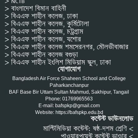
> NCTB
> বাংলাদেশ বিমান বাহিনী
> বিএএফ শাহীন কলেজ, ঢাকা
> বিএএফ শাহীন কলেজ, কুর্মিটোলা
> বিএএফ শাহীন কলেজ, চট্রগ্রাম
> বিএএফ শাহীন কলেজ, যশোর
> বিএএফ শাহীন কলেজ শমসেরনগর, মৌলভীবাজার
> বিএএফ শাহীন কলেজ বগুড়া
> বিএএফ শাহীন ইংলিশ মিডিয়াম স্কুল, ঢাকা
যোগাযোগ
Bangladesh Air Force Shaheen School and College
Paharkanchanpur
BAF Base Bir Uttam Sultan Mahmud, Sakhipur, Tangail
Phone: 01769965563
E-mail: bafspkp@gmail.com
Website: https://bafspkp.edu.bd
কন্টেন্ট ডাউনলোড
মাল্টিমিডিয়া কন্টেন্ট: ষষ্ঠ-দশম শ্রেণি <
পাওয়ারপয়েন্ট কন্টেন্ট ভাণ্ডার <